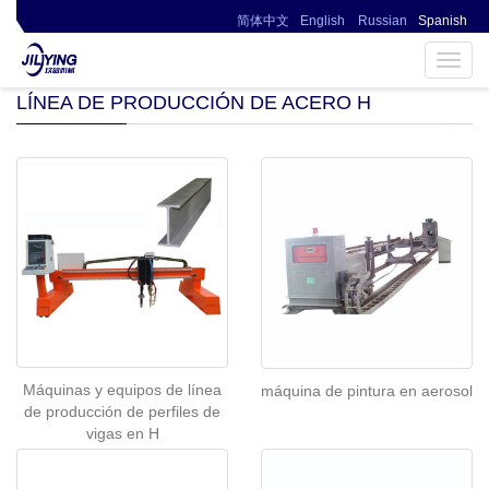
简体中文
English
Russian
Spanish
▎ Página no encontrada0086-13394110095
Toggl
navig
LÍNEA DE PRODUCCIÓN DE ACERO H
Máquinas y equipos de línea
máquina de pintura en aerosol
de producción de perfiles de
vigas en H