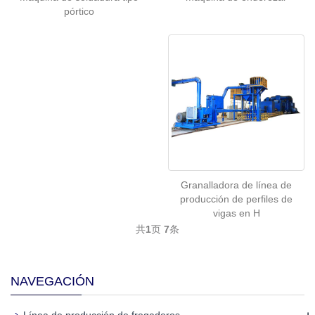
pórtico
Granalladora de línea de
producción de perfiles de
vigas en H
共
1
页
7
条
NAVEGACIÓN
+
Línea de producción de fregaderos