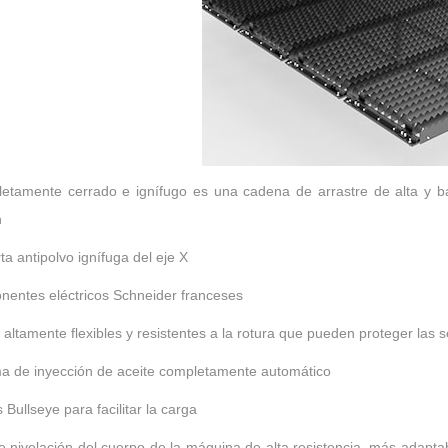
tamente cerrado e ignífugo es una cadena de arrastre de alta y baj
n
ta antipolvo ignífuga del eje X
entes eléctricos Schneider franceses
 altamente flexibles y resistentes a la rotura que pueden proteger las 
a de inyección de aceite completamente automático
 Bullseye para facilitar la carga
e nivelación del cuerpo de la máquina de alta resistencia, más adaptabl