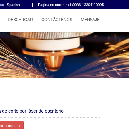
ian
Spanish
▎ Página no encontrada0086-13394110095
DESCARGAR
CONTÁCTENOS
MENSAJE
de corte por láser de escritorio
ar consulta