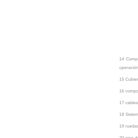
14 Comple
operació
15 Cubier
16 compon
17 cables
18 Sistem
19 ruedas
20 pies d