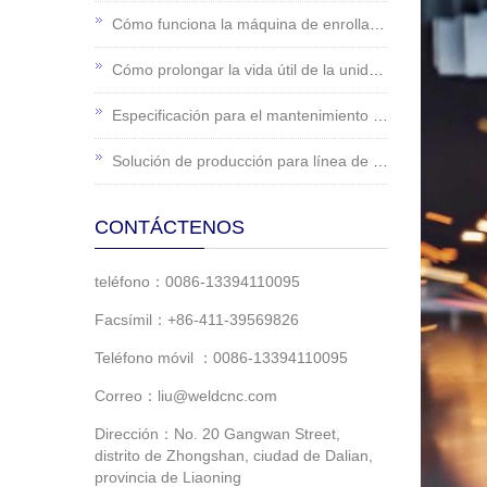
Cómo funciona la máquina de enrollado para curvar la pieza de trabajo
Cómo prolongar la vida útil de la unidad de tuberías soldadas
Especificación para el mantenimiento general de las prensas
Solución de producción para línea de producción de carretillas
CONTÁCTENOS
teléfono：0086-13394110095
Facsímil：+86-411-39569826
Teléfono móvil ：0086-13394110095
Correo：liu@weldcnc.com
Dirección：No. 20 Gangwan Street,
distrito de Zhongshan, ciudad de Dalian,
provincia de Liaoning