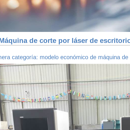
Máquina de corte por láser de escritori
mera categoría: modelo económico de máquina de co