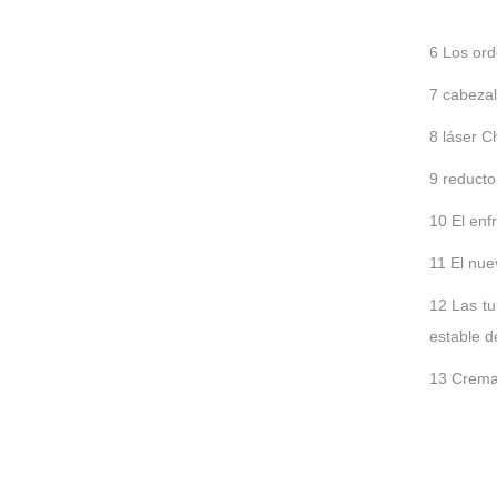
6 Los ord
7 cabezal
8 láser 
9 reducto
10 El enf
11 El nue
12 Las tu
estable d
13 Cremal