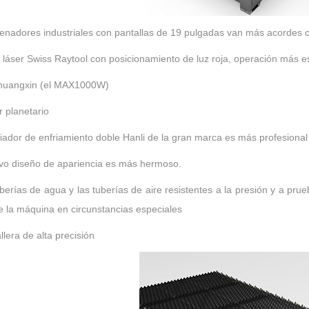
enadores industriales con pantallas de 19 pulgadas van más acordes c
 láser Swiss Raytool con posicionamiento de luz roja, operación más e
Chuangxin (el MAX1000W)
r planetario
riador de enfriamiento doble Hanli de la gran marca es más profesion
vo diseño de apariencia es más hermoso.
berías de agua y las tuberías de aire resistentes a la presión y a pr
e la máquina en circunstancias especiales
lera de alta precisión