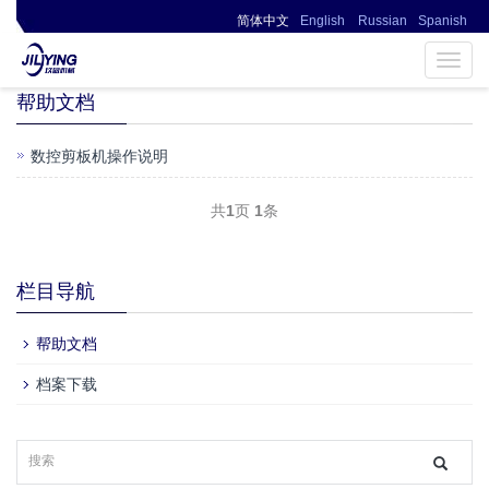
简体中文
English
Russian
Spanish
▎ 页面未找到0086-13394110095
Toggl
navig
帮助文档
数控剪板机操作说明
共
1
页
1
条
栏目导航
帮助文档
档案下载