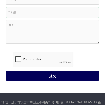
地 址：辽宁省大连市中山区港湾街20号 电 话：0086-13394110095 邮 箱：