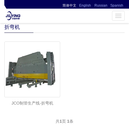
简体中文
English
Russian
Spanish
▎ 页面未找到0086-13394110095
Toggl
navig
折弯机
JCO制管生产线-折弯机
共
1
页
1
条