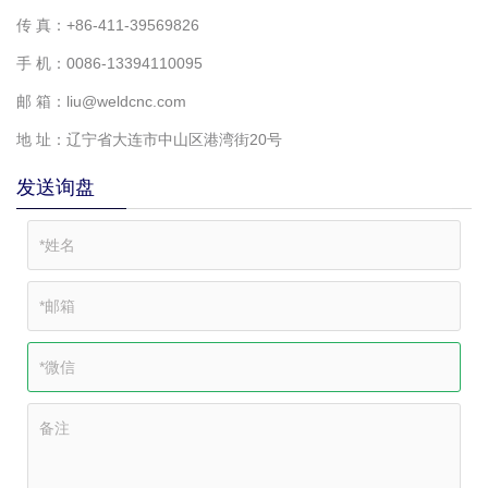
传 真：+86-411-39569826
手 机：0086-13394110095
邮 箱：liu@weldcnc.com
地 址：辽宁省大连市中山区港湾街20号
发送询盘