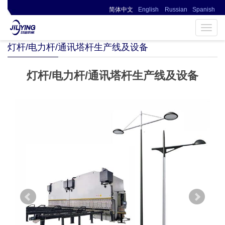
简体中文
English
Russian
Spanish
▎ 页面未找到0086-13394110095
Toggl
navig
灯杆/电力杆/通讯塔杆生产线及设备
灯杆/电力杆/通讯塔杆生产线及设备